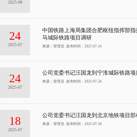
2025-08
中国铁路上海局集团合肥枢纽指挥部指
24
马城际铁路项目调研
2025-07
来源：管理员 发布时间：2025-07-24
公司党委书记汪国龙到宁淮城际铁路项
24
来源：管理员 发布时间：2025-07-24
2025-07
公司党委书记汪国龙到北京地铁项目部
18
来源：管理员 发布时间：2025-07-18
2025-07