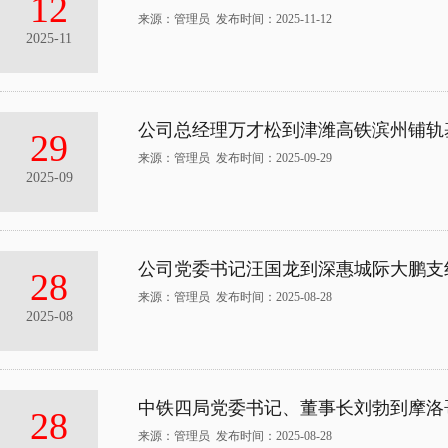
12
来源：管理员 发布时间：2025-11-12
2025-11
公司总经理万才松到津潍高铁滨州铺轨
29
来源：管理员 发布时间：2025-09-29
2025-09
公司党委书记汪国龙到深惠城际大鹏支
28
来源：管理员 发布时间：2025-08-28
2025-08
中铁四局党委书记、董事长刘勃到摩洛
28
来源：管理员 发布时间：2025-08-28