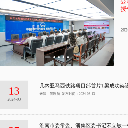
公
公
授
指
202
202
几内亚马西铁路项目部首片T梁成功架
13
来源：管理员 发布时间：2024-03-13
2024-03
淮南市委常委、潘集区委书记宋立敏一