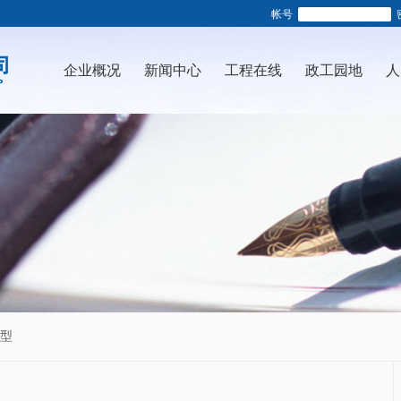
帐号
企业概况
新闻中心
工程在线
政工园地
人
型