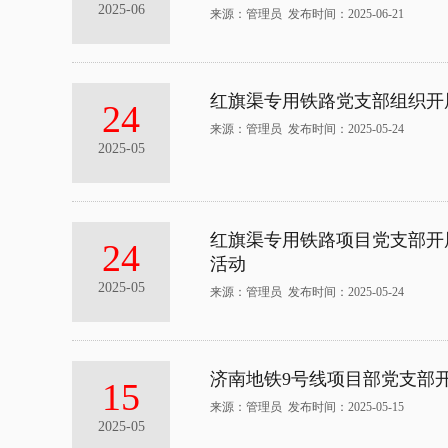
2025-06
来源：管理员 发布时间：2025-06-21
红旗渠专用铁路党支部组织开
24
来源：管理员 发布时间：2025-05-24
2025-05
红旗渠专用铁路项目党支部开
24
活动
2025-05
来源：管理员 发布时间：2025-05-24
济南地铁9号线项目部党支部开
15
来源：管理员 发布时间：2025-05-15
2025-05