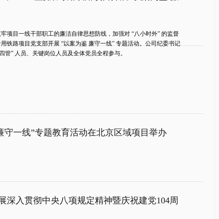
牢项目一线干部职工的廉洁自律思想防线，加强对 “八小时外” 的监督
专用铁路项目党支部开展 “以案为鉴 廉守一线” 专题活动。公司纪委书记
四管” 人员、关键岗位人员及全体党员全程参与。
 廉守一线”专题教育活动在北京区域项目举办
展深入贯彻中央八项规定精神暨庆祝建党104周