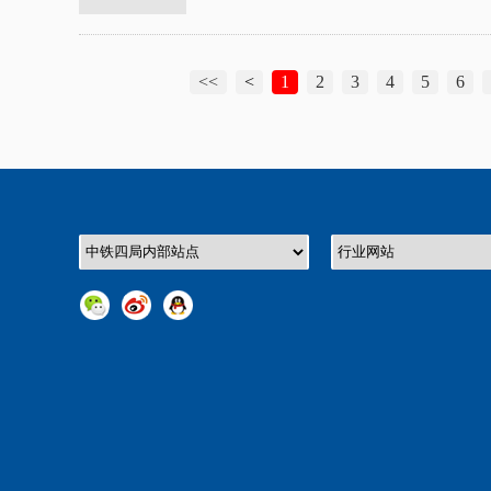
<<
<
1
2
3
4
5
6