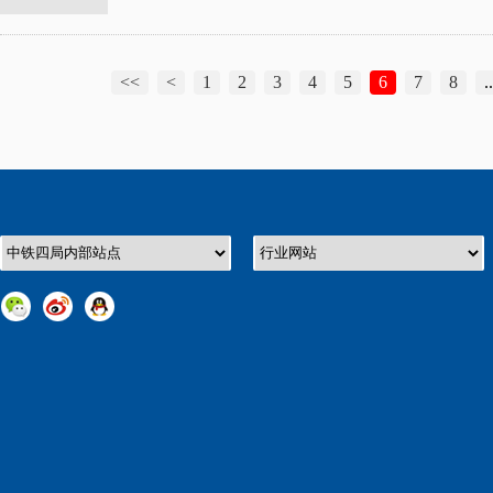
<<
<
1
2
3
4
5
6
7
8
..