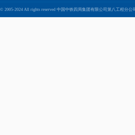
© 2005-2024 All rights reserved 中国中铁四局集团有限公司第