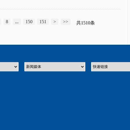
8
...
150
151
>
>>
共1510条