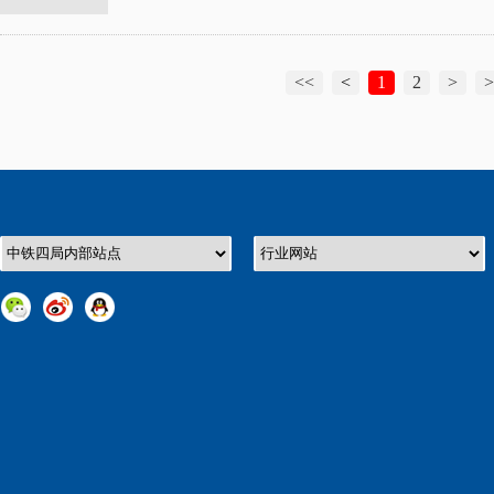
<<
<
1
2
>
>