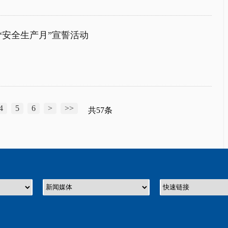
“安全生产月”宣誓活动
4
5
6
>
>>
共57条