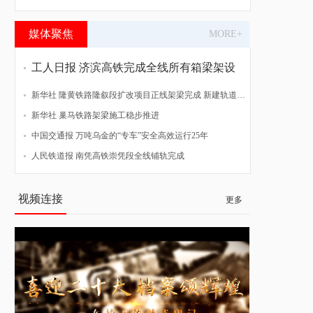
媒体聚焦
MORE+
工人日报 济滨高铁完成全线所有箱梁架设
新华社 隆黄铁路隆叙段扩改项目正线架梁完成 新建轨道贯通
新华社 巢马铁路架梁施工稳步推进
中国交通报 万吨乌金的“专车”安全高效运行25年
人民铁道报 南凭高铁崇凭段全线铺轨完成
视频连接
更多