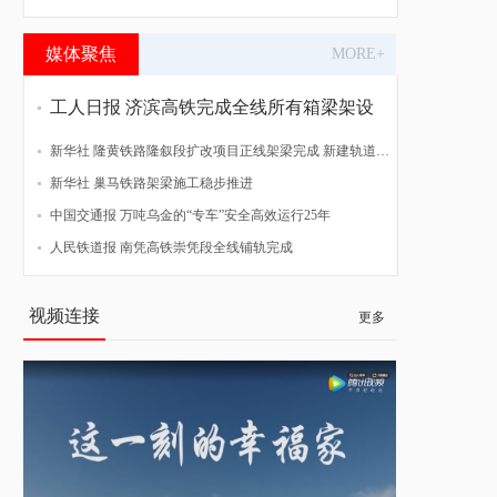
媒体聚焦
MORE+
工人日报 济滨高铁完成全线所有箱梁架设
新华社 隆黄铁路隆叙段扩改项目正线架梁完成 新建轨道贯通
新华社 巢马铁路架梁施工稳步推进
中国交通报 万吨乌金的“专车”安全高效运行25年
人民铁道报 南凭高铁崇凭段全线铺轨完成
视频连接
更多