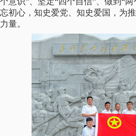
个意识
”
、坚定
“
四个自信
”
、做到
“
两
忘初心，知史爱党、知史爱国，为推
力量
。