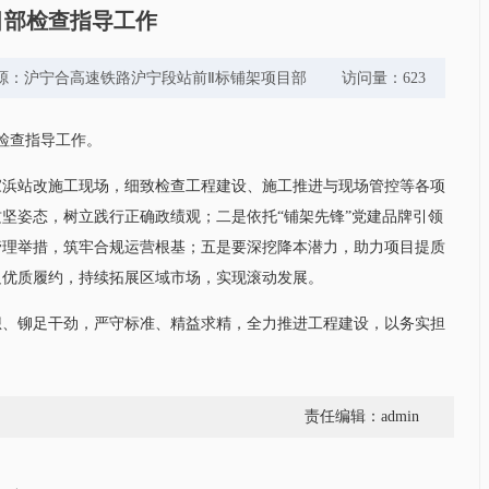
目部检查指导工作
春霞 来源：沪宁合高速铁路沪宁段站前Ⅱ标铺架项目部 访问量：623
检查指导工作。
家浜站改施工现场，细致检查工程建设、施工推进与现场管控等各项
坚姿态，树立践行正确政绩观；二是依托“铺架先锋”党建品牌引领
管理举措，筑牢合规运营根基；五是要深挖降本潜力，助力项目提质
足优质履约，持续拓展区域市场，实现滚动发展。
想、铆足干劲，严守标准、精益求精，全力推进工程建设，以务实担
责任编辑：admin