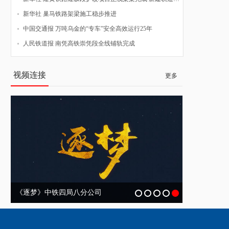
新华社 巢马铁路架梁施工稳步推进
中国交通报 万吨乌金的“专车”安全高效运行25年
人民铁道报 南凭高铁崇凭段全线铺轨完成
视频连接
更多
《逐梦》中铁四局八分公司
企业宣传片