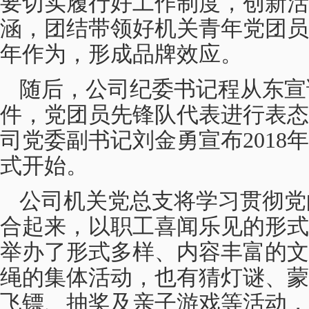
要切实履行好工作制度，创新活
涵，团结带领好机关青年党团员
年作为，形成品牌效应。
随后，公司纪委书记程从东宣
件，党团员先锋队代表进行表态
司党委副书记刘金勇宣布2018
式开始。
公司机关党总支将学习贯彻党
合起来，以职工喜闻乐见的形式
举办了形式多样、内容丰富的文
绳的集体活动，也有猜灯谜、蒙
飞镖、抽奖及亲子游戏等活动，