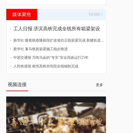
媒体聚焦
MORE+
工人日报 济滨高铁完成全线所有箱梁架设
新华社 隆黄铁路隆叙段扩改项目正线架梁完成 新建轨道贯通
新华社 巢马铁路架梁施工稳步推进
中国交通报 万吨乌金的“专车”安全高效运行25年
人民铁道报 南凭高铁崇凭段全线铺轨完成
视频连接
更多