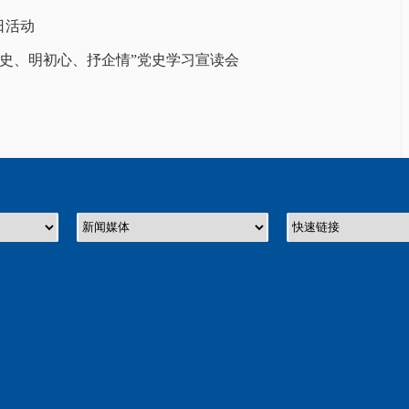
日活动
史、明初心、抒企情”党史学习宣读会