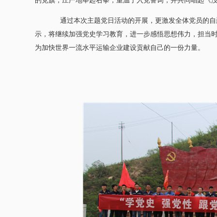
的党旗，
庄严地举起右拳，重温了入党誓词，并
共同唱起《
通过本次主题党日活动的开展，
更激发全体党员的自
示，将继续加强党史学习教育，进一步感悟思想伟力，担当时
为加快世界一流水平运输企业建设贡献自己的一份力量。