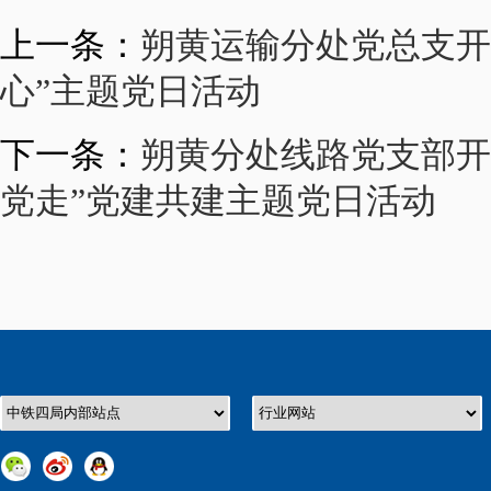
上一条：
朔黄运输分处党总支开
心”主题党日活动
下一条：
朔黄分处线路党支部开
党走”党建共建主题党日活动