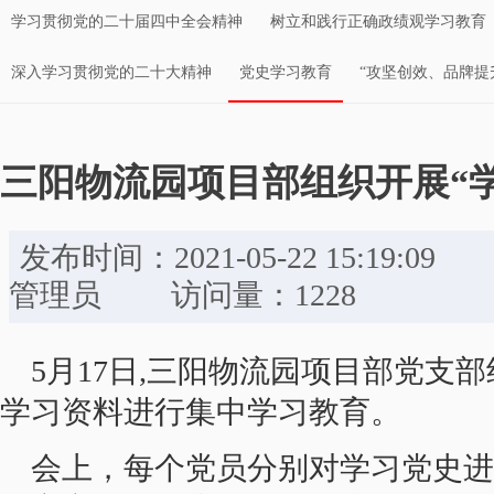
学习贯彻党的二十届四中全会精神
树立和践行正确政绩观学习教育
深入学习贯彻党的二十大精神
党史学习教育
“攻坚创效、品牌提
三阳物流园项目部组织开展“
发布时间：2021-05-22 15:
管理员 访问量：1228
5月17日,三阳物流园项目部党支
学习资料进行集中学习教育。
会上，每个党员分别对学习党史