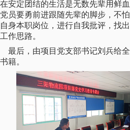
在安定团结的生活是无数先辈用鲜血
党员要勇前进跟随先辈的脚步，不怕
自身
本职岗位
，进行自我批评，找出
工作思路。
最后，由项目党支部书记刘兵给全
书籍。