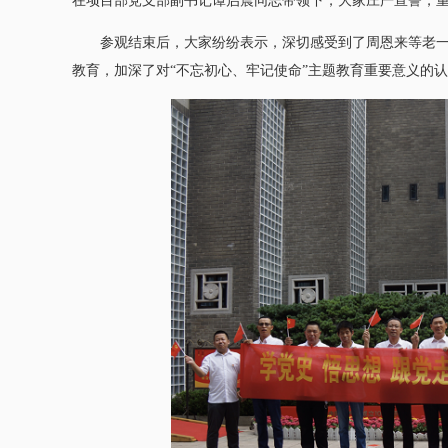
在项目部党支部副书记谭启震同志带领下，大家庄严宣誓，
参观结束后，大家纷纷表示，深切感受到了周恩来等老
教育，加深了对“不忘初心、牢记使命”主题教育重要意义的