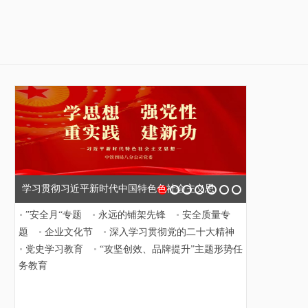
党纪学习教育
”安全月“专题
永远的铺架先锋
安全质量专
题
企业文化节
深入学习贯彻党的二十大精神
党史学习教育
“攻坚创效、品牌提升”主题形势任
务教育