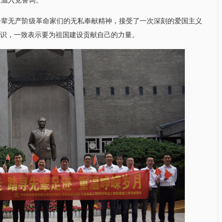
重温入党誓词。
一辈无产阶级革命家们的无私奉献精神，接受了一次深刻的爱国主义
认识，一致表示要为祖国建设贡献自己的力量。