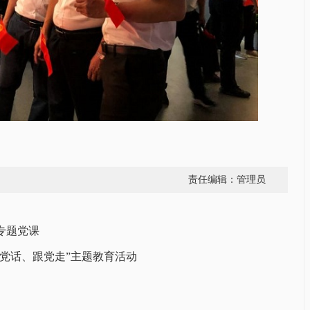
责任编辑：管理员
专题党课
党话、跟党走”主题教育活动