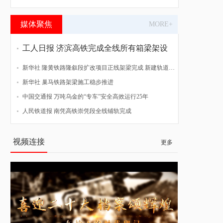
媒体聚焦
MORE+
工人日报 济滨高铁完成全线所有箱梁架设
新华社 隆黄铁路隆叙段扩改项目正线架梁完成 新建轨道贯通
新华社 巢马铁路架梁施工稳步推进
中国交通报 万吨乌金的“专车”安全高效运行25年
人民铁道报 南凭高铁崇凭段全线铺轨完成
视频连接
更多