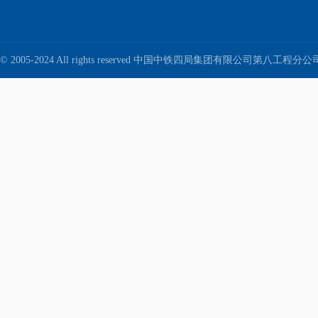
© 2005-2024 All rights reserved 中国中铁四局集团有限公司第