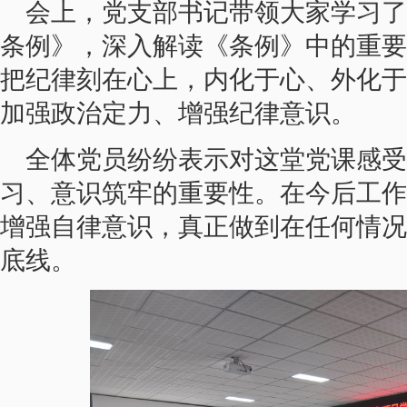
会上，党支部书记带领大家学习了
条例》，深入解读《条例》中的重要
把纪律刻在心上，内化于心、外化于
加强政治定力、增强纪律意识。
全体党员纷纷表示对这堂党课感
习、意识筑牢的重要性。在今后工作
增强自律意识，真正做到在任何情况
底线。