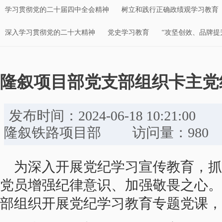
学习贯彻党的二十届四中全会精神
树立和践行正确政绩观学习教育
深入学习贯彻党的二十大精神
党史学习教育
“攻坚创效、品牌提
隆叙项目部党支部组织卡主党
发布时间：2024-06-18 10:
隆叙铁路项目部 访问量：980
为深入开展党纪学习宣传教育，抓
党员增强纪律意识、加强敬畏之心。
部组织开展党纪学习教育专题党课，