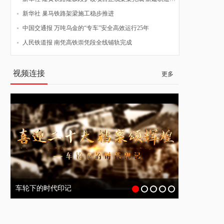
新华社 巢马铁路架梁施工稳步推进
中国交通报 万吨乌金的“专车”安全高效运行25年
人民铁道报 南凭高铁崇凭段全线铺轨完成
视频连接
更多
车轮下的时代印记