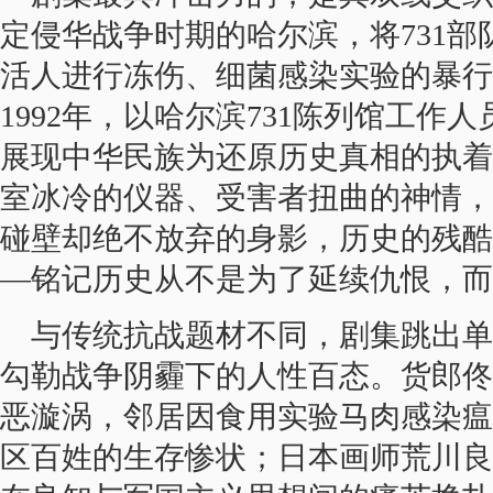
定侵华战争时期的哈尔滨，将731部
活人进行冻伤、细菌感染实验的暴行
1992年，以哈尔滨731陈列馆工作
展现中华民族为还原历史真相的执着
室冰冷的仪器、受害者扭曲的神情，
碰壁却绝不放弃的身影，历史的残酷
—铭记历史从不是为了延续仇恨，而
与传统抗战题材不同，剧集跳出单
勾勒战争阴霾下的人性百态。货郎佟
恶漩涡，邻居因食用实验马肉感染瘟
区百姓的生存惨状；日本画师荒川良