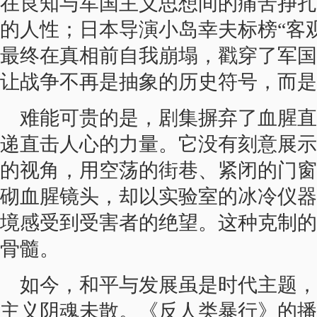
在良知与军国主义思想间的痛苦挣扎
的人性；日本导演小岛幸夫标榜“客
最终在真相前自我崩塌，戳穿了军国
让战争不再是抽象的历史符号，而是
难能可贵的是，剧集摒弃了血腥直
递直击人心的力量。它没有刻意展示
的视角，用空荡的街巷、紧闭的门窗
砌血腥镜头，却以实验室的冰冷仪器
境感受到受害者的绝望。这种克制的
骨髓。
如今，和平与发展虽是时代主题，
主义阴魂未散。《反人类暴行》的播