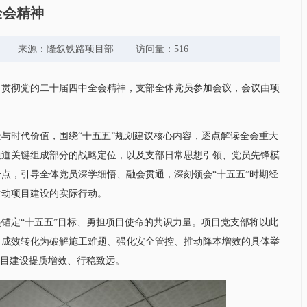
全会精神
琪,黄琪琪 来源：隆叙铁路项目部 访问量：516
学习贯彻党的二十届四中全会精神，支部全体党员参加会议，会议由项
与时代价值，围绕“十五五”规划建议核心内容，逐点解读全会重大
通道关键组成部分的战略定位，以及支部日常思想引领、党员先锋模
点，引导全体党员深学细悟、融会贯通，深刻领会“十五五”时期经
推动项目建设的实际行动。
锚定“十五五”目标、勇担项目使命的共识力量。项目党支部将以此
习成效转化为破解施工难题、强化安全管控、推动降本增效的具体举
项目建设提质增效、行稳致远。