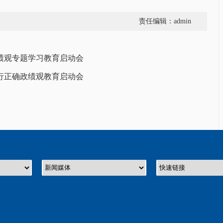
责任编辑：admin
绩观专题学习教育启动会
行正确政绩观教育启动会