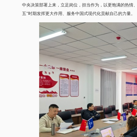
中央决策部署上来，立足岗位，担当作为，以更饱满的热情、
五”时期发挥更大作用、服务中国式现代化贡献自己的力量。