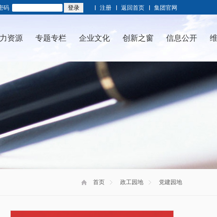
密码
注册
返回首页
集团官网
力资源
专题专栏
企业文化
创新之窗
信息公开
首页
政工园地
党建园地