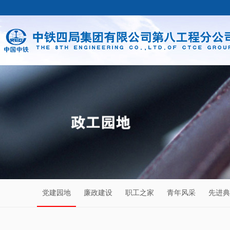
党建园地
廉政建设
职工之家
青年风采
先进典