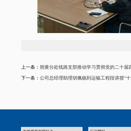
上一条：
朔黄分处线路支部推动学习贯彻党的二十届
下一条：
公司总经理助理胡佩杨到运输工程段讲授“十