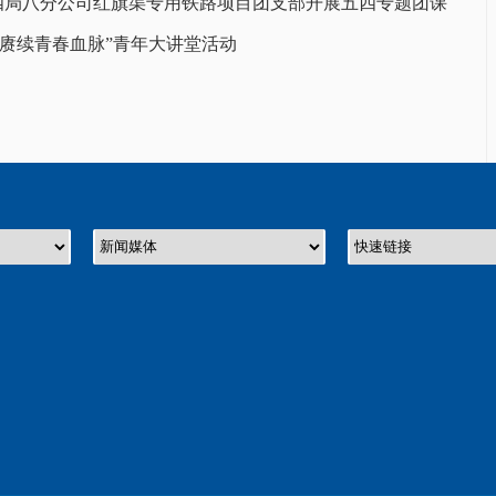
铁四局八分公司红旗渠专用铁路项目团支部开展五四专题团课
赓续青春血脉”青年大讲堂活动