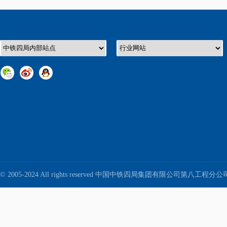
© 2005-2024 All rights reserved 中国中铁四局集团有限公司第