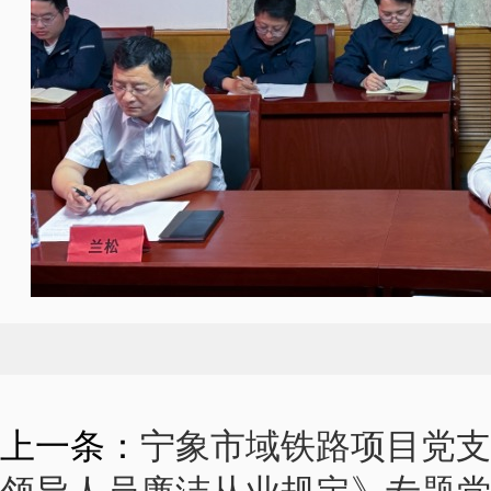
上一条：
宁象市域铁路项目党支