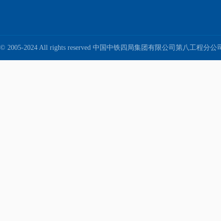
© 2005-2024 All rights reserved 中国中铁四局集团有限公司第