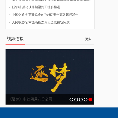
新华社 巢马铁路架梁施工稳步推进
中国交通报 万吨乌金的“专车”安全高效运行25年
人民铁道报 南凭高铁崇凭段全线铺轨完成
视频连接
更多
《逐梦》中铁四局八分公司
企业宣传片