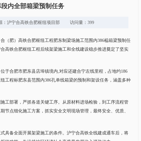
标段内全部箱梁预制任务
凤萍 来源：沪宁合高铁合肥枢纽项目部 访问量：399
）合（肥）高铁合肥枢纽工程肥东制梁场施工范围内386榀箱梁预制任
宁合高铁合肥枢纽工程后续架梁施工和全线建设稳步推进奠定了坚实
位于合肥市肥东县店埠镇境内,对应还建合宁左线里程，占地约186
纽工程标肥东县范围内386孔单线箱梁的预制和架设任务，涵盖多种
划施工部署，严抓各道关键工序。从原材料进场检验，到工序流程管
工期节点细化施工方案，抓实安全文明现场管理，最终安全、优质、
正式具备全面开展架梁施工的条件。沪宁合高铁全线建成通车后，将